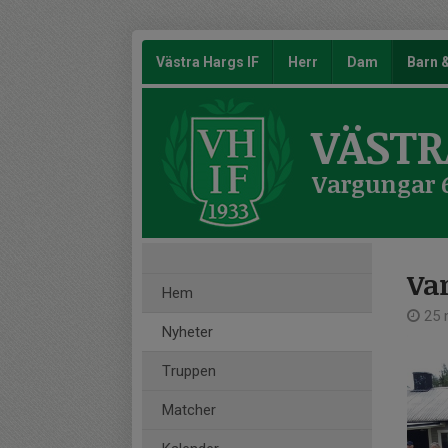
Västra Hargs IF
Herr
Dam
Barn
VÄSTR
Vargungar 
Va
Hem
25 
Nyheter
Truppen
Matcher