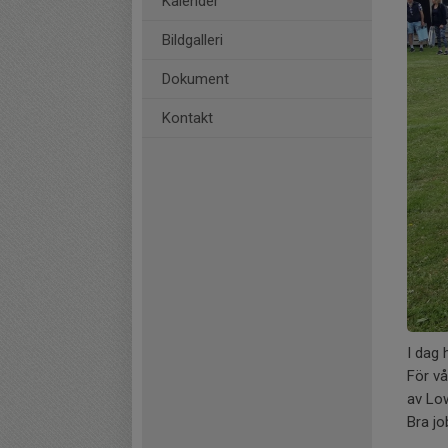
Kalender
Bildgalleri
Dokument
Kontakt
I dag
För vå
av Low
Bra jo