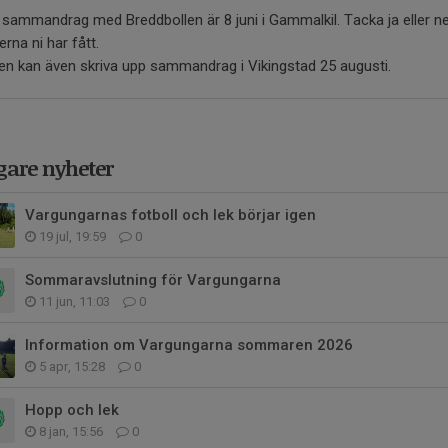
sammandrag med Breddbollen är 8 juni i Gammalkil. Tacka ja eller nej 
erna ni har fått.
en kan även skriva upp sammandrag i Vikingstad 25 augusti.
gare nyheter
Vargungarnas fotboll och lek börjar igen
19 jul, 19:59
0
Sommaravslutning för Vargungarna
11 jun, 11:03
0
Information om Vargungarna sommaren 2026
5 apr, 15:28
0
Hopp och lek
8 jan, 15:56
0