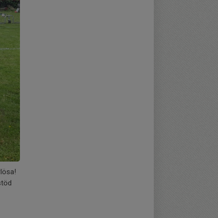
lösa!
stöd