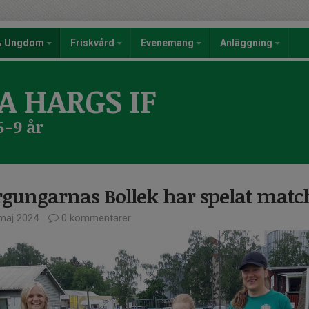
 & Ungdom
Friskvård
Evenemang
Anläggning
A HARGS IF
6-9 år
rgungarnas Bollek har spelat matc
maj 2024
0 kommentarer