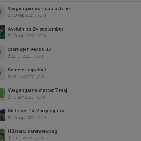
Vargungarnas Hopp och lek
30 sep 2025
0
Avslutning 24 september
18 sep 2025
0
Start igen vecka 33
23 jul 2025
0
Sommaruppehåll
23 jun 2025
0
Vargungarna startar 7 maj
13 apr 2025
0
Matcher för Vargungarna
18 sep 2024
0
Höstens sammandrag
28 jul 2024
0