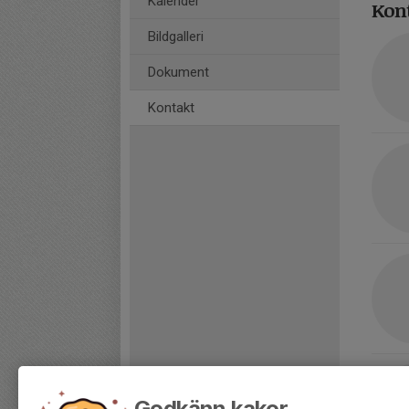
Kalender
Kon
Bildgalleri
Dokument
Kontakt
Godkänn kakor