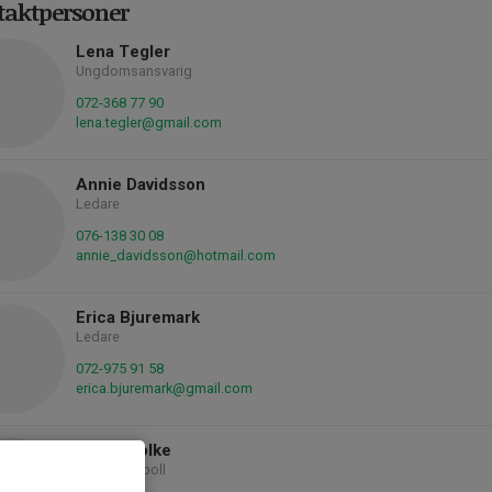
taktpersoner
Lena Tegler
Ungdomsansvarig
072-368 77 90
lena.tegler@gmail.com
Annie Davidsson
Ledare
076-138 30 08
annie_davidsson@hotmail.com
Erica Bjuremark
Ledare
072-975 91 58
erica.bjuremark@gmail.com
Astrid Tolke
Ledare fotboll