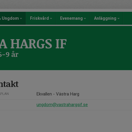
 & Ungdom
Friskvård
Evenemang
Anläggning
A HARGS IF
6-9 år
ntakt
Ekvallen - Västra Harg
PLAN
ungdom@vastrahargsif.se