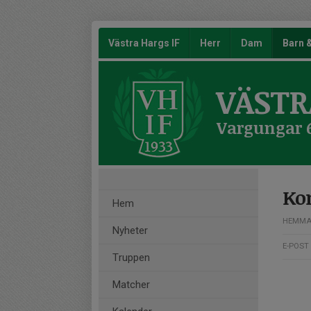
Västra Hargs IF
Herr
Dam
Barn
VÄSTR
Vargungar 
Ko
Hem
HEMMA
Nyheter
E-POST
Truppen
Matcher