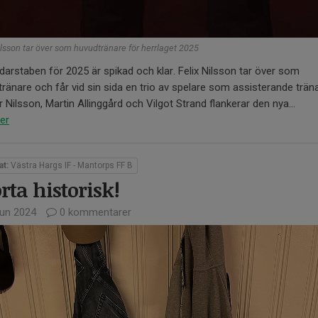
ilsson tar över som huvudtränare för herrlaget 2025
darstaben för 2025 är spikad och klar. Felix Nilsson tar över som
ränare och får vid sin sida en trio av spelare som assisterande träna
 Nilsson, Martin Allinggård och Vilgot Strand flankerar den nya...
er
at:
Västra Hargs IF - Mantorps FF B
rta historisk!
jun 2024
0 kommentarer