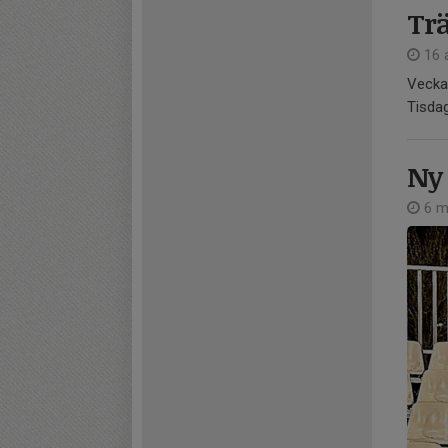
Trä
16 a
Vecka 
Tisdag
Ny 
6 m