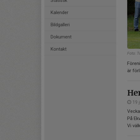
Statistik
Kalender
Bildgalleri
Dokument
Kontakt
Foto: 
Föreni
är för
Her
19 j
Vecka 
På Ekv
Vi vä