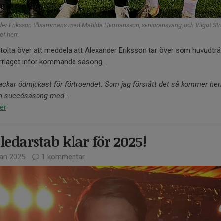
er Eriksson tillsammans med Matilda Hermansson, senioransvarig, och Vilgot Str
ef herr.
stolta över att meddela att Alexander Eriksson tar över som huvudtr
errlaget inför kommande säsong.
ackar ödmjukast för förtroendet. Som jag förstått det så kommer her
en succésäsong med...
er
ledarstab klar för 2025!
jan 2025
1 kommentar