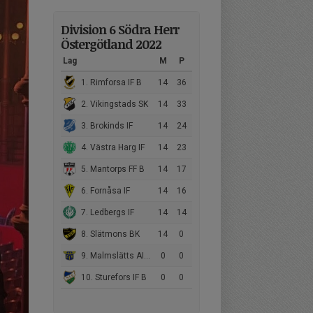
Division 6 Södra Herr
Östergötland 2022
Lag
M
P
1. Rimforsa IF B
14
36
2. Vikingstads SK
14
33
3. Brokinds IF
14
24
4. Västra Harg IF
14
23
5. Mantorps FF B
14
17
6. Fornåsa IF
14
16
7. Ledbergs IF
14
14
8. Slätmons BK
14
0
9. Malmslätts AIK B
0
0
10. Sturefors IF B
0
0