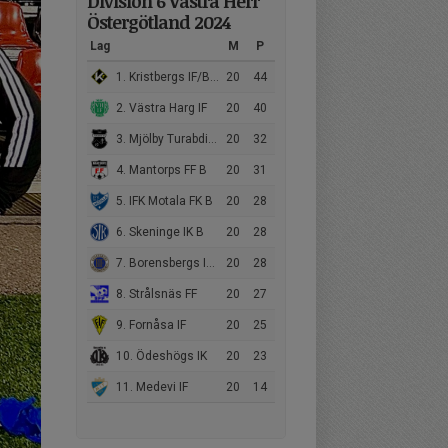
Division 6 Västra Herr
Östergötland 2024
Lag
M
P
1. Kristbergs IF/Borens IK B
20
44
2. Västra Harg IF
20
40
3. Mjölby Turabdin FC B/Mjölby Södra IF B
20
32
4. Mantorps FF B
20
31
5. IFK Motala FK B
20
28
6. Skeninge IK B
20
28
7. Borensbergs IF FK B
20
28
8. Strålsnäs FF
20
27
9. Fornåsa IF
20
25
10. Ödeshögs IK
20
23
11. Medevi IF
20
14