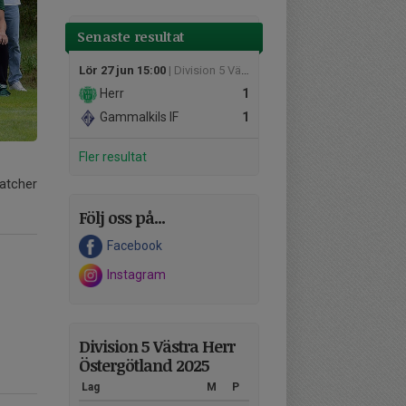
Senaste resultat
Lör 27 jun 15:00
| Division 5 Västra Herr Östergötland
Herr
1
Gammalkils IF
1
Fler resultat
matcher
Följ oss på...
Facebook
Instagram
Division 5 Västra Herr
Östergötland 2025
Lag
M
P