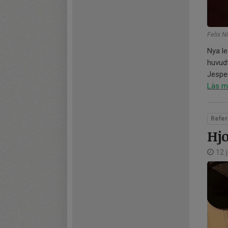
Felix N
Nya le
huvudt
Jesper
Läs m
Refer
Hjo
12 