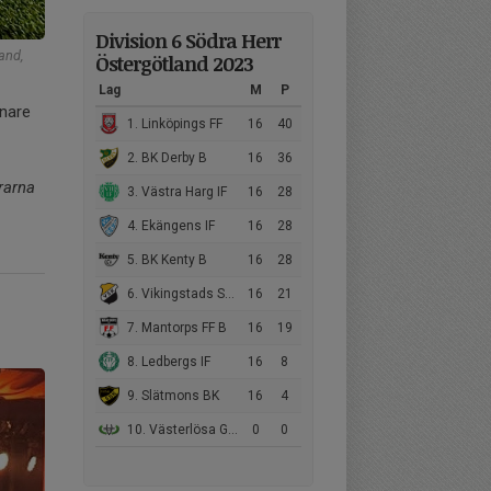
Division 6 Södra Herr
and,
Östergötland 2023
Lag
M
P
änare
1. Linköpings FF
16
40
2. BK Derby B
16
36
rarna
3. Västra Harg IF
16
28
4. Ekängens IF
16
28
5. BK Kenty B
16
28
6. Vikingstads SK B
16
21
7. Mantorps FF B
16
19
8. Ledbergs IF
16
8
9. Slätmons BK
16
4
10. Västerlösa GoIF/Malmslätts AIK B
0
0