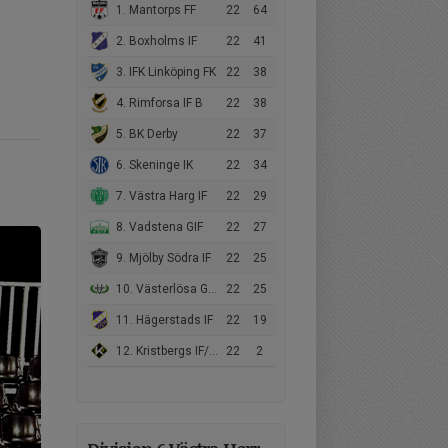
1. Mantorps FF
22
64
2. Boxholms IF
22
41
3. IFK Linköping FK
22
38
4. Rimforsa IF B
22
38
5. BK Derby
22
37
6. Skeninge IK
22
34
7. Västra Harg IF
22
29
8. Vadstena GIF
22
27
9. Mjölby Södra IF
22
25
10. Västerlösa GoIF/Malmslätts AIK B
22
25
11. Hägerstads IF
22
19
12. Kristbergs IF/Borens IK B
22
2