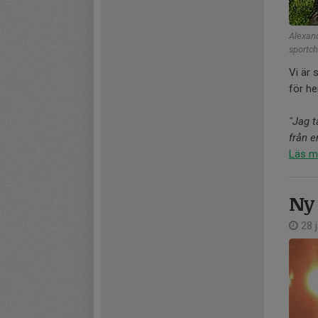
Alexand
sportch
Vi är 
för h
"Jag t
från 
Läs m
Ny 
28 