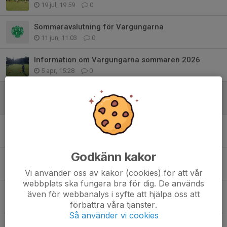
19 jul, 19:59
0
Sommaravslutning för Vargungarna
11 jun, 11:03
0
Information om Vargungarna sommaren 2026
5 apr, 15:28
0
Hopp och lek
8 jan, 15:56
0
Vargungarnas Hopp och lek
30 sep 2025
0
Godkänn kakor
Avslutning 24 september
18 sep 2025
0
Vi använder oss av kakor (cookies) för att vår
webbplats ska fungera bra för dig. De används
Start igen vecka 33
även för webbanalys i syfte att hjälpa oss att
23 jul 2025
0
förbättra våra tjänster.
Så använder vi cookies
Sommaruppehåll