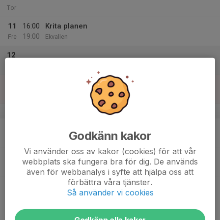
Tor
11
16:00
Krita planen
19:00
Fre
Ekvallen
12
Lör
13
Sön
v.38
14
Godkänn kakor
Mån
Vi använder oss av kakor (cookies) för att vår
15
webbplats ska fungera bra för dig. De används
Tis
även för webbanalys i syfte att hjälpa oss att
förbättra våra tjänster.
16
Så använder vi cookies
Ons
17
Godkänn alla kakor