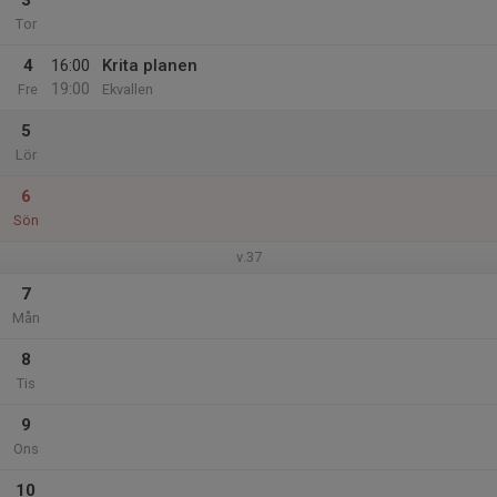
3
Tor
4
16:00
Krita planen
19:00
Fre
Ekvallen
5
Lör
6
Sön
v.37
7
Mån
8
Tis
9
Ons
10