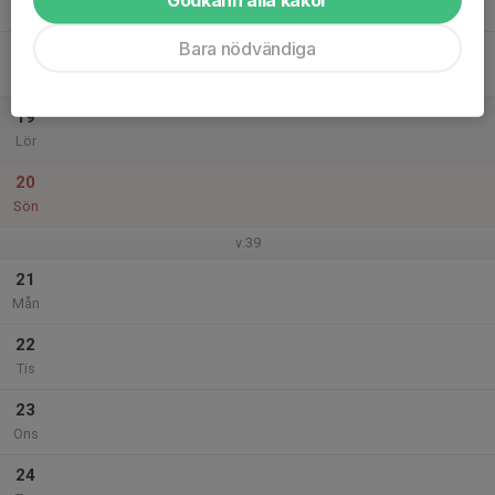
Tor
Bara nödvändiga
18
16:00
Krita planen
19:00
Fre
Ekvallen
19
Lör
20
Sön
v.39
21
Mån
22
Tis
23
Ons
24