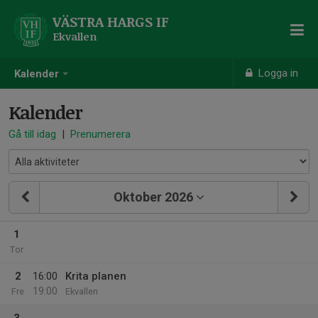
VÄSTRA HARGS IF
Ekvallen
Logga in
Kalender
Kalender
Gå till idag
|
Prenumerera
Oktober 2026
1
Tor
2
16:00
Krita planen
19:00
Fre
Ekvallen