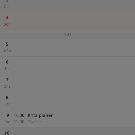
3
Lör
4
Sön
v.41
5
Mån
6
Tis
7
Ons
8
Tor
9
16:00
Krita planen
19:00
Fre
Ekvallen
10