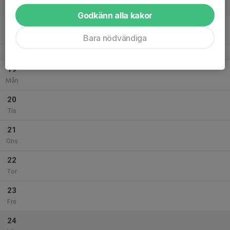
Lör
Godkänn alla kakor
18
Sön
Bara nödvändiga
v.43
19
Mån
20
Tis
21
Ons
22
Tor
23
Fre
24