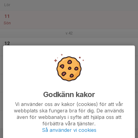
Lör
11
Sön
v.42
12
Mån
13
Tis
14
Ons
Godkänn kakor
15
Vi använder oss av kakor (cookies) för att vår
Tor
webbplats ska fungera bra för dig. De används
16
även för webbanalys i syfte att hjälpa oss att
förbättra våra tjänster.
Fre
Så använder vi cookies
17