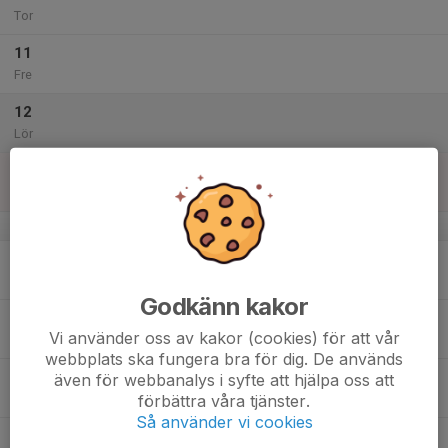
Tor
11
Fre
12
Lör
13
Sön
v.51
14
Mån
Godkänn kakor
15
Vi använder oss av kakor (cookies) för att vår
Tis
webbplats ska fungera bra för dig. De används
16
även för webbanalys i syfte att hjälpa oss att
förbättra våra tjänster.
Ons
Så använder vi cookies
17