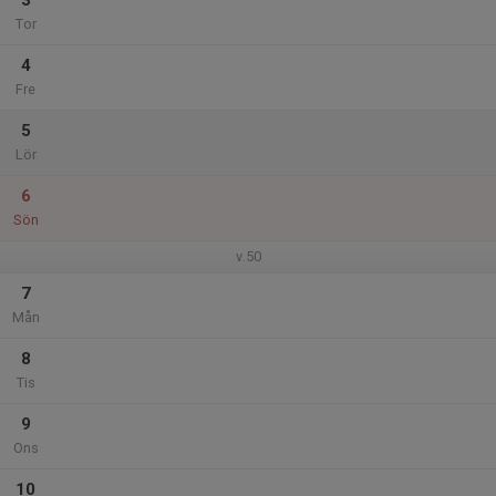
3
Tor
4
Fre
5
Lör
6
Sön
v.50
7
Mån
8
Tis
9
Ons
10