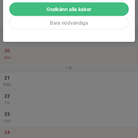
Tor
Godkänn alla kakor
18
Fre
Bara nödvändiga
19
Lör
20
Sön
v.52
21
Mån
22
Tis
23
Ons
24