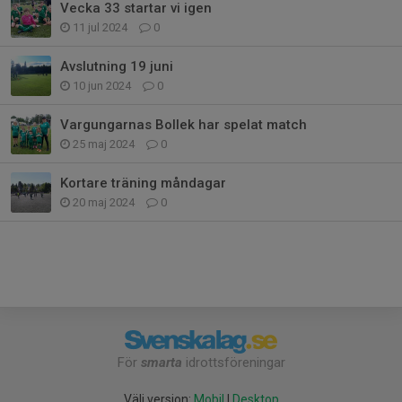
Vecka 33 startar vi igen
11 jul 2024
0
Avslutning 19 juni
10 jun 2024
0
Vargungarnas Bollek har spelat match
25 maj 2024
0
Kortare träning måndagar
20 maj 2024
0
För
smarta
idrottsföreningar
Välj version:
Mobil
|
Desktop