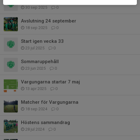
Vargungarnas Hopp och lek
30 sep 2025
0
Avslutning 24 september
18 sep 2025
0
Start igen vecka 33
23 jul 2025
0
Sommaruppehåll
23 jun 2025
0
Vargungarna startar 7 maj
13 apr 2025
0
Matcher för Vargungarna
18 sep 2024
0
Höstens sammandrag
28 jul 2024
0