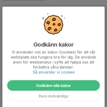
Dela nyhet
Tidigare nyheter
Godkänn kakor
Vargungarnas fotboll och lek börjar igen
19 jul, 19:59
0
Vi använder oss av kakor (cookies) för att vår
webbplats ska fungera bra för dig. De används
Sommaravslutning för Vargungarna
även för webbanalys i syfte att hjälpa oss att
11 jun, 11:03
0
förbättra våra tjänster.
Så använder vi cookies
Information om Vargungarna sommaren 2026
5 apr, 15:28
0
Godkänn alla kakor
Hopp och lek
Bara nödvändiga
8 jan, 15:56
0