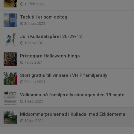
15 feb 2022
Tack till er som deltog
30 dec 2021
Jul i Kulladalspåret 20-29/12
19 nov 2021
Pristagare Halloween-bingo
7 nov 2021
Stort grattis till vinnare i VHIF familjerally
20 sep 2021
Välkomna på familjerally söndagen den 19 september
1 sep 2021
Midsommarpromenad i Kulladal med Eklidentema
19 jun 2021