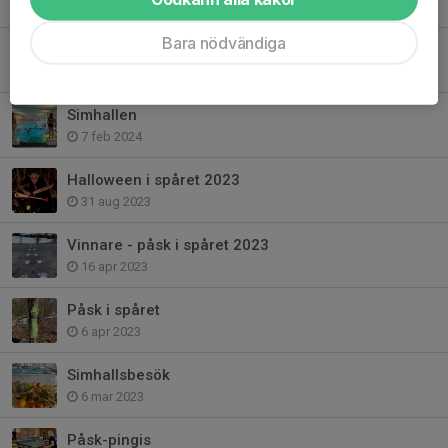
3 sep 2025
Bara nödvändiga
Ishallen
16 dec 2024
Simhallen
7 feb 2024
Halloween i spåret 2023
31 aug 2023
Vinnare - påsk i spåret 2023
16 apr 2023
Påsk i spåret
6 apr 2023
Simhallsbesök
6 mar 2023
Påsk-pingis