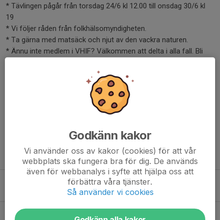
* Tävlingen pågår från torsdag 24/6 kl 12.00 till onsdag 30/6 kl
19
* Vi följer råden från folkhälsomyndigheten.
* Ta gärna med matsäck och njut av den vackra naturen.
* Ännu inte medlem i VHIF? Välkommen att delta i alla fall. Bli
gärna medlem här: https://www.vastrahargsif.se
* Vinnaren meddelas personligen, på hemsidan och på
Facebooksidan ”Västra Hargs IF”
Dela nyhet
Godkänn kakor
Vi använder oss av kakor (cookies) för att vår
Tidigare nyheter
webbplats ska fungera bra för dig. De används
även för webbanalys i syfte att hjälpa oss att
Halloween 24/10 2026
förbättra våra tjänster.
Så använder vi cookies
5 mar, 13:37
Halloween 2025 - i år på Ekliden
Godkänn alla kakor