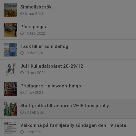
Simhallsbesök
6 mar 2023
Påsk-pingis
15 feb 2022
Tack till er som deltog
30 dec 2021
Jul i Kulladalspåret 20-29/12
19 nov 2021
Pristagare Halloween-bingo
7 nov 2021
Stort grattis till vinnare i VHIF familjerally
20 sep 2021
Välkomna på familjerally söndagen den 19 september
1 sep 2021