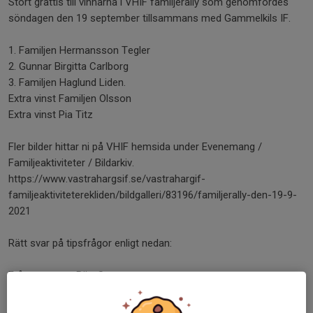
Stort grattis till vinnarna i VHIF familjerally som genomfördes
söndagen den 19 september tillsammans med Gammelkils IF.
1. Familjen Hermansson Tegler
2. Gunnar Birgitta Carlborg
3. Familjen Haglund Liden.
Extra vinst Familjen Olsson
Extra vinst Pia Titz
Fler bilder hittar ni på VHIF hemsida under Evenemang /
Familjeaktiviteter / Bildarkiv.
https://www.vastrahargsif.se/vastrahargif-
familjeaktiviteterekliden/bildgalleri/83196/familjerally-den-19-9-
2021
Rätt svar på tipsfrågor enligt nedan:
Fråga Rätt Svar
1 X Till minne av Johannes Döpare
2 X Prins Bertil