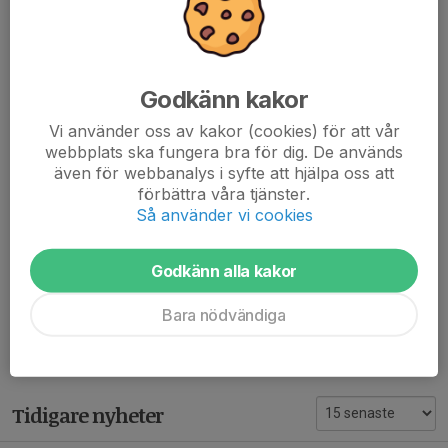
3 2 Puck
4 X Pontiac
5 1 Mjölklinjen
6 X Talgoxe
Godkänn kakor
7 2 Voyage
Vi använder oss av kakor (cookies) för att vår
8 1 Grekland 2, Sverige 1
webbplats ska fungera bra för dig. De används
9 2 7,5 dl
även för webbanalys i syfte att hjälpa oss att
10 2 Ishockeylandslaget (Tre kronor)
förbättra våra tjänster.
11 1 Pico de Gallo
Så använder vi cookies
12 X Tredje plats
Skiljefråga: 1057 mål 674 Herr 383 Dam
Godkänn alla kakor
Dela nyhet
Bara nödvändiga
Tidigare nyheter