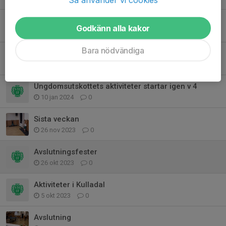
Medlemsavgift
Godkänn alla kakor
27 feb 2024
0
Bara nödvändiga
Busfrönas Minigympa
25 jan 2024
0
Ungdomsutskottets aktiviteter startar igen v 4
10 jan 2024
0
Sista veckan
26 nov 2023
0
Avslutningsfester
26 okt 2023
0
Aktiviteter i Kulladal
5 okt 2023
0
Avslutning