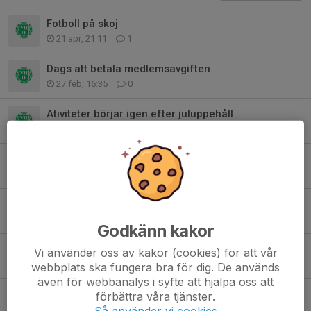
Fotboll på skoj
21 apr, 21:11
1
Dags att betala medlemsavgiften
27 feb, 16:35
0
Ativiteter börjar igen efter juluppehåll
8 jan, 15:58
0
Årets klubbartiklar
9 mar 2025
0
Medlemsavgiften
1 feb 2025
0
Godkänn kakor
God jul och gott nytt år!
Vi använder oss av kakor (cookies) för att vår
15 dec 2024
0
webbplats ska fungera bra för dig. De används
även för webbanalys i syfte att hjälpa oss att
Ungdomsutskottets inomhus-aktiviteter
förbättra våra tjänster.
10 okt 2024
0
Så använder vi cookies