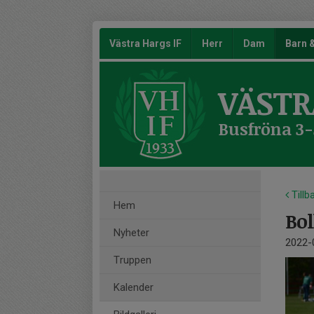
Västra Hargs IF
Herr
Dam
Barn
VÄSTR
Busfröna 3-
Tillb
Hem
Bol
Nyheter
2022-
Truppen
Kalender