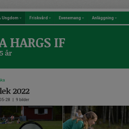
 & Ungdom
Friskvård
Evenemang
Anläggning
A HARGS IF
5 år
aka
lek 2022
05-28
|
9 bilder