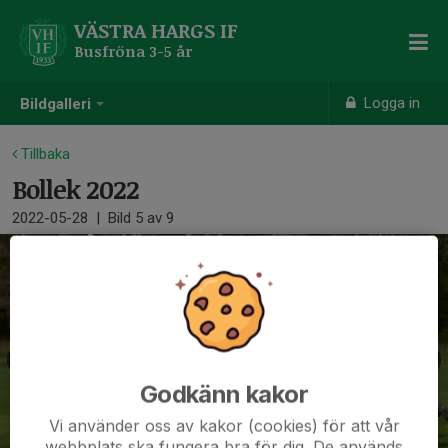
VÄSTRA HARGS IF
Busfröna 3-5 år
Logga in
Bildgalleri
Tillbaka
Bollek 2022
2022-05-28
|
Bild
5
av 9
Godkänn kakor
Vi använder oss av kakor (cookies) för att vår
webbplats ska fungera bra för dig. De används