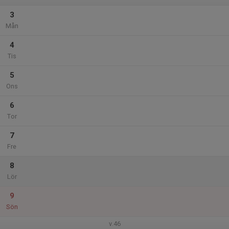
3
Mån
4
Tis
5
Ons
6
Tor
7
Fre
8
Lör
9
Sön
v.46