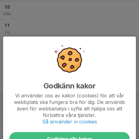
10
Mån
11
Tis
12
Ons
13
Tor
14
Godkänn kakor
Fre
Vi använder oss av kakor (cookies) för att vår
15
webbplats ska fungera bra för dig. De används
Lör
även för webbanalys i syfte att hjälpa oss att
förbättra våra tjänster.
16
Så använder vi cookies
Sön
v.47
Godkänn alla kakor