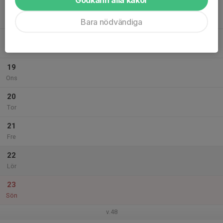
17
Mån
Bara nödvändiga
18
Tis
19
Ons
20
Tor
21
Fre
22
Lör
23
Sön
v.48