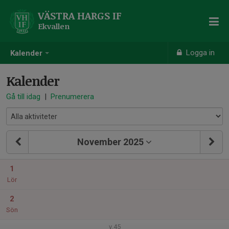
VÄSTRA HARGS IF
Ekvallen
Logga in
Kalender
Kalender
Gå till idag
|
Prenumerera
November 2025
1
Lör
2
Sön
v.45