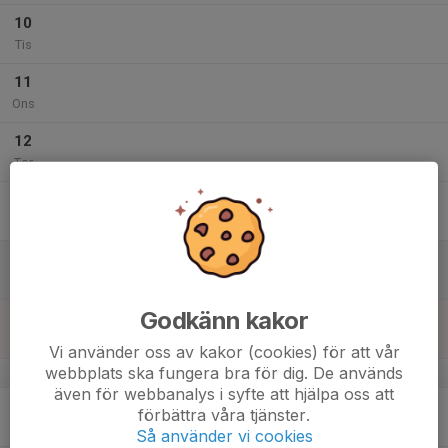
10
Tis
11
Ons
12
Tor
13
Fre
14
Lör
Godkänn kakor
15
Sön
Vi använder oss av kakor (cookies) för att vår
webbplats ska fungera bra för dig. De används
v.51
även för webbanalys i syfte att hjälpa oss att
16
förbättra våra tjänster.
Mån
Så använder vi cookies