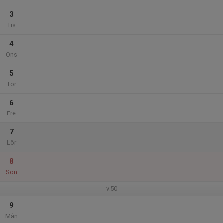
3
Tis
4
Ons
5
Tor
6
Fre
7
Lör
8
Sön
v.50
9
Mån