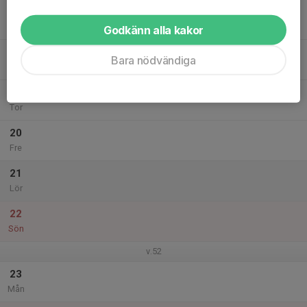
17
Tis
Godkänn alla kakor
18
Bara nödvändiga
Ons
19
Tor
20
Fre
21
Lör
22
Sön
v.52
23
Mån