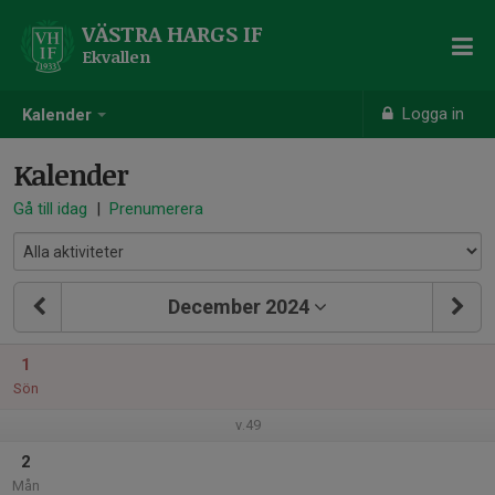
VÄSTRA HARGS IF
Ekvallen
Logga in
Kalender
Kalender
Gå till idag
|
Prenumerera
December 2024
1
Sön
v.49
2
Mån