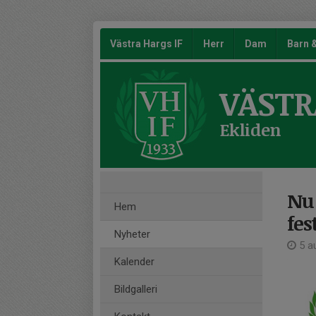
Västra Hargs IF
Herr
Dam
Barn
VÄSTR
Ekliden
Nu 
Hem
fes
Nyheter
5 a
Kalender
Bildgalleri