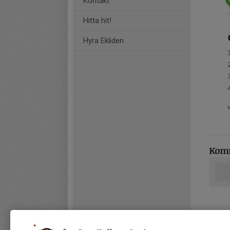
Kontakt
Hitta hit!
Hyra Ekliden
Kom
Tidi