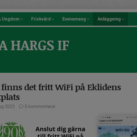
 & Ungdom
Friskvård
Evenemang
Anläggning
A HARGS IF
finns det fritt WiFi på Eklidens
tplats
ug 2023
0 kommentarer