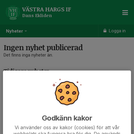
VÄSTRA HARGS IF
Dans Ekliden
Logga in
Nyheter
Ingen nyhet publicerad
Det finns inga nyheter än.
Tidigare nyheter
Det finns inga tidigare nyheter
Godkänn kakor
Vi använder oss av kakor (cookies) för att vår
webbplats ska fungera bra för dig. De används