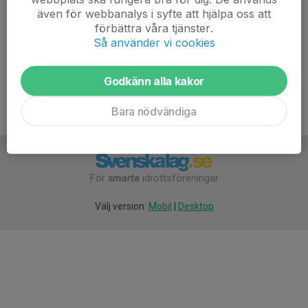
Vi har lagt till hela gruppen i kallelsen så säg till om du
även för webbanalys i syfte att hjälpa oss att
vill bli borttagen.
förbättra våra tjänster.
Så använder vi cookies
Godkänn alla kakor
Bara nödvändiga
För
smarta
idrottsföreningar
Välj version:
Mobil
|
Desktop