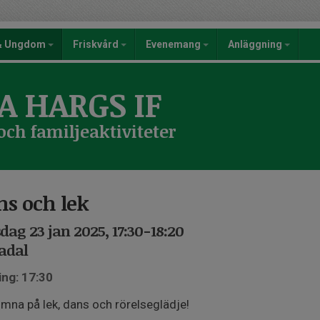
 & Ungdom
Friskvård
Evenemang
Anläggning
A HARGS IF
h familjeaktiviteter
ns och lek
dag 23 jan 2025, 17:30-18:20
adal
ing: 17:30
mna på lek, dans och rörelseglädje!