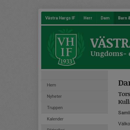
Västra Hargs IF
Herr
Dam
Barn
VÄSTR
Ungdoms- oc
Da
Hem
Tors
Nyheter
Kull
Truppen
Saml
Kalender
Välko