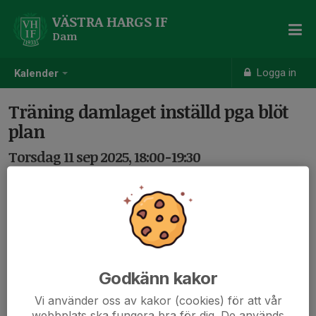
VÄSTRA HARGS IF
Dam
Logga in
Kalender
Träning damlaget inställd pga blöt
plan
Torsdag 11 sep 2025, 18:00-19:30
Ekvallen - Västra Harg
Samling: 18:00
Godkänn kakor
Vi använder oss av kakor (cookies) för att vår
webbplats ska fungera bra för dig. De används