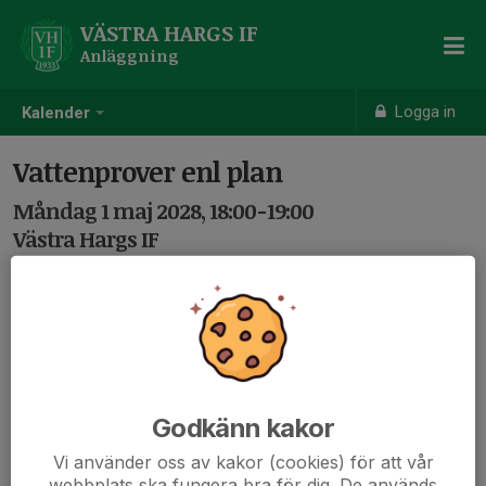
VÄSTRA HARGS IF
Anläggning
Logga in
Kalender
Vattenprover enl plan
Måndag 1 maj 2028, 18:00-19:00
Västra Hargs IF
Samling: 18:00
Godkänn kakor
Vi använder oss av kakor (cookies) för att vår
webbplats ska fungera bra för dig. De används