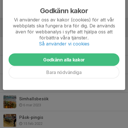
Ishallen
Godkänn kakor
16 dec 2024
Vi använder oss av kakor (cookies) för att vår
Simhallen
webbplats ska fungera bra för dig. De används
7 feb 2024
även för webbanalys i syfte att hjälpa oss att
förbättra våra tjänster.
Halloween i spåret 2023
Så använder vi cookies
31 aug 2023
Godkänn alla kakor
Vinnare - påsk i spåret 2023
16 apr 2023
Bara nödvändiga
Påsk i spåret
6 apr 2023
Simhallsbesök
6 mar 2023
Påsk-pingis
15 feb 2022