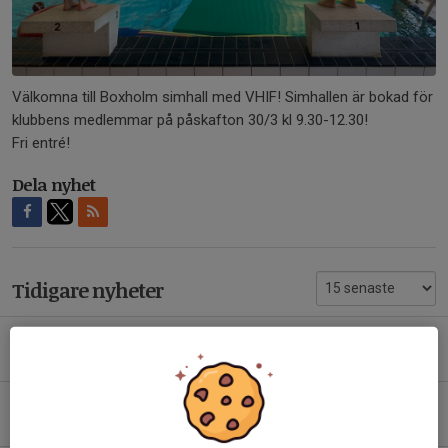
Välkomna till Boxholm simhall med VHIF! Simhallen är bokad för
klubbens medlemmar på påskafton 30/3 kl 9.30-12.30!
Fri entré!
Dela nyhet
Tidigare nyheter
Halloween 24/10 2026
5 mar, 13:37
Halloween 2025 - i år på Ekliden
3 sep 2025