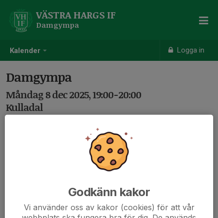
VÄSTRA HARGS IF
Damgympa
Logga in
Kalender
Damgympa
Måndag 8 dec 2025, 19:00-20:00
Kulladal
Samling: 19:00
Godkänn kakor
Vi använder oss av kakor (cookies) för att vår
webbplats ska fungera bra för dig. De används